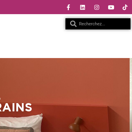
…
RAINS