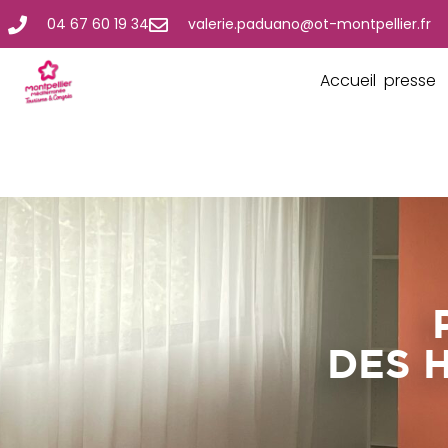
04 67 60 19 34
valerie.paduano@ot-montpellier.fr
Accueil presse
DES 