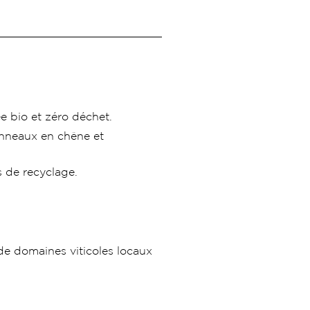
ée bio et zéro déchet.
onneaux en chêne et
s de recyclage.
de domaines viticoles locaux