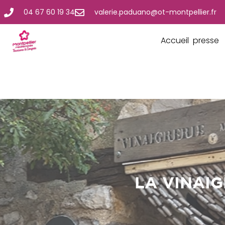
04 67 60 19 34
valerie.paduano@ot-montpellier.fr
Accueil presse
LA VINAI