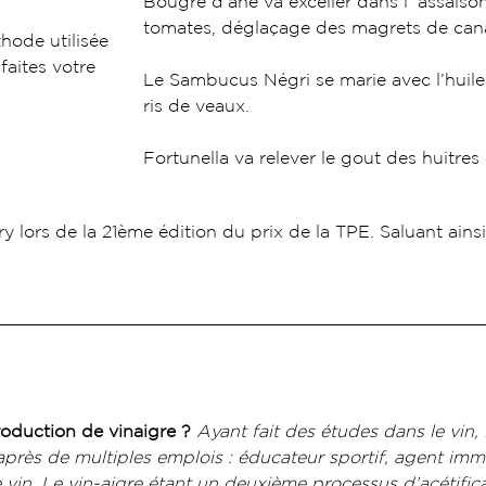
Bougre d’âne va exceller dans l ‘assais
tomates, déglaçage des magrets de ca
thode utilisée
faites votre
Le Sambucus Négri se marie avec l’huile
ris de veaux.
Fortunella va relever le gout des huitres
 lors de la 21ème édition du prix de la TPE. Saluant ain
roduction de vinaigre ?
Ayant fait des études dans le vin
 après de multiples emplois : éducateur sportif, agent immo
vin. Le vin-aigre étant un deuxième processus d’acétificati