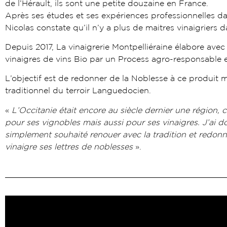
de l’Hérault, ils sont une petite douzaine en France.
Après ses études et ses expériences professionnelles dan
Nicolas constate qu’il n’y a plus de maitres vinaigriers d
Depuis 2017, La vinaigrerie Montpelliéraine élabore avec
vinaigres de vins Bio par un Process agro-responsable e
L’objectif est de redonner de la Noblesse à ce produit mi
traditionnel du terroir Languedocien.
«
L’Occitanie était encore au siècle dernier une région, c
pour ses vignobles mais aussi pour ses vinaigres. J’ai d
simplement souhaité renouer avec la tradition et redonn
vinaigre ses lettres de noblesses
».