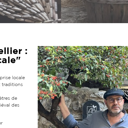
lier :
cale"
prise locale
 traditions
ètres de
iéval des
er