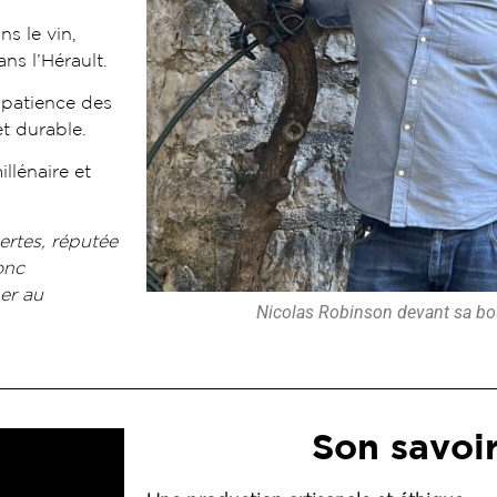
s le vin,
ans l’Hérault.
 patience des
t durable.
llénaire et
ertes, réputée
onc
er au
Nicolas Robinson devant sa bo
Son savoir