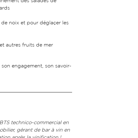
onnement des salades de
nards
 de noix et pour déglaçer les
 et autres fruits de mer
si son engagement, son savoir-
, BTS technico-commercial en
bilier, gérant de bar à vin en
on après la vinification !