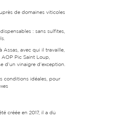
uprès de domaines viticoles
ndispensables : sans sulfites,
ls.
ssas, avec qui il travaille,
s AOP Pic Saint Loup,
se d’un vinaigre d’exception.
s conditions idéales, pour
exes
é créée en 2017, il a dû